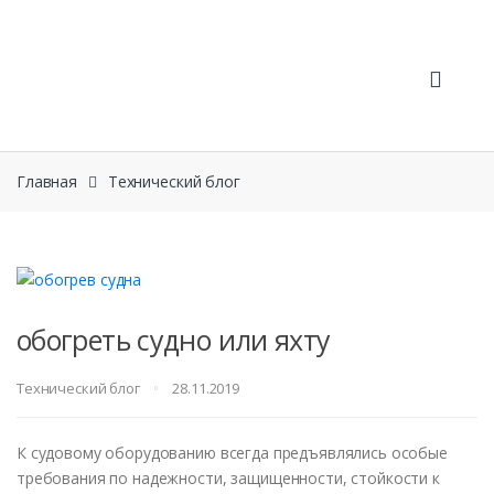
Skip
Skip
to
to
navigation
content
Главная
Технический блог
обогреть судно или яхту
Технический блог
28.11.2019
К судовому оборудованию всегда предъявлялись особые
требования по надежности, защищенности, стойкости к