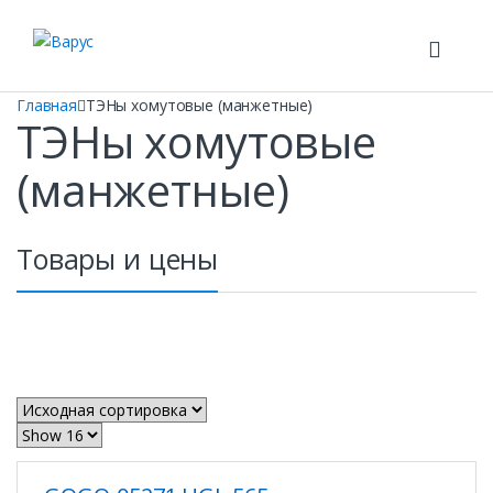
Skip to navigation
Skip to content
Главная
ТЭНы хомутовые (манжетные)
ТЭНы хомутовые
(манжетные)
Товары и цены