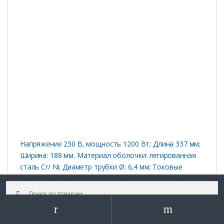
Напряжение 230 В, мощность 1200 Вт; Длина 337 мм;
Ширина: 188 мм. Материал оболочки: легированная
сталь Cr/ Ni; Диаметр трубки Ø: 6,4 мм; Токовые
выводы: фастон угловой. Применение: электрическая
Искать:
плита. Мощность: 1200 Вт
SKU: n/a
Поиск