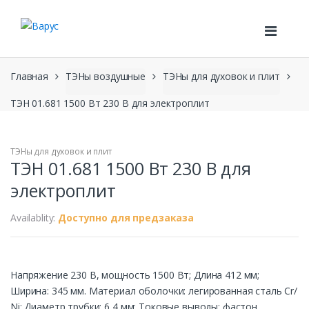
Skip
Skip
to
to
navigation
content
Главная
ТЭНы воздушные
ТЭНы для духовок и плит
ТЭН 01.681 1500 Вт 230 В для электроплит
ТЭНы для духовок и плит
ТЭН 01.681 1500 Вт 230 В для
электроплит
Availablity:
Доступно для предзаказа
Напряжение 230 В, мощность 1500 Вт; Длина 412 мм;
Ширина: 345 мм. Материал оболочки: легированная сталь Cr/
Ni; Диаметр трубки: 6,4 мм; Токовые выводы: фастон